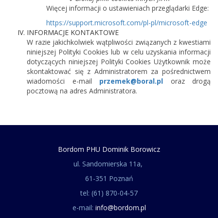
Więcej informacji o ustawieniach przeglądarki Edge:
https://support.microsoft.com/pl-pl/microsoft-edge
INFORMACJE KONTAKTOWE
W razie jakichkolwiek wątpliwości związanych z kwestiami
niniejszej Polityki Cookies lub w celu uzyskania informacji
dotyczących niniejszej Polityki Cookies Użytkownik może
skontaktować się z Administratorem za pośrednictwem
wiadomości e-mail
przemek@boral.pl
oraz drogą
pocztową na adres Administratora.
Bordom PHU Dominik Borowicz
ul. Sandomierska 11a,
61-351 Poznań
tel: (61) 870-04-57
e-mail:
info@bordom.pl